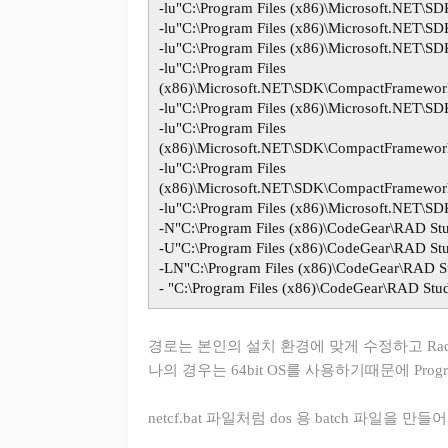
-lu"C:\Program Files (x86)\Microsoft.NET\
-lu"C:\Program Files (x86)\Microsoft.NET\
-lu"C:\Program Files (x86)\Microsoft.NET\
-lu"C:\Program Files
(x86)\Microsoft.NET\SDK\CompactFramewor
-lu"C:\Program Files (x86)\Microsoft.NET\
-lu"C:\Program Files
(x86)\Microsoft.NET\SDK\CompactFramework
-lu"C:\Program Files
(x86)\Microsoft.NET\SDK\CompactFramework
-lu"C:\Program Files (x86)\Microsoft.NET\
-N"C:\Program Files (x86)\CodeGear\RAD Stud
-U"C:\Program Files (x86)\CodeGear\RAD Stud
-LN"C:\Program Files (x86)\CodeGear\RAD Stu
- "C:\Program Files (x86)\CodeGear\RAD Studi
경로는 본인의 설치 환경에 맞게 수정하고 Rad S
나의 경우는 64bit OS를 사용하기때문에 Progr
netcf.bat 파일처럼 dos 용 batch 파일을 