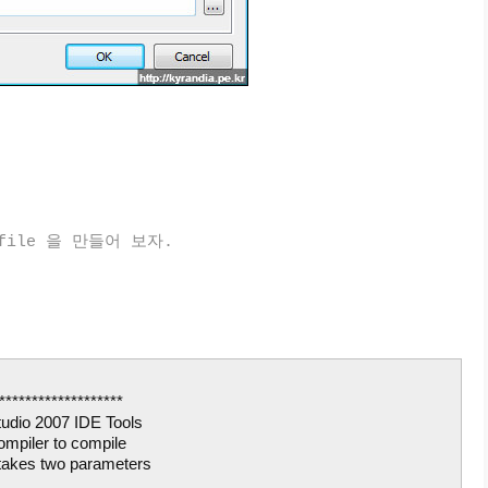
file 을 만들어 보자.
*******************
tudio 2007 IDE Tools
ompiler to compile
 takes two parameters