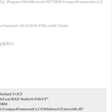
경로는
\Program Files\Microsoft.NET\SDK\CompactFramework\v2.0
.aspx?familyid=AEA55F2F-07B5-4A8C-8A44-
설명한다.
sBorland.VclCF
odeGear\RAD Studio\6.0\lib\CF"
FORM
SDK\CompactFramework\v2.0\WindowsCE\mscorlib.dll"