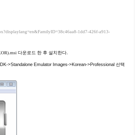
aspx?displaylang=en&FamilyID=38c46aa8-1dd7-426f-a913-
ages (KOR).msi 다운로드 한 후 설치한다.
Standalone Emulator Images->Korean->Professional 선택