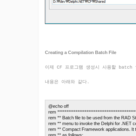
Creating a Compilation Batch File
이제 CF 프로그램 생성시 사용할 batch 
내용은 아래와 같다.
@echo off
rem *******************************************
rem ** Batch file to be used from the RAD S
rem ** menu to invoke the Delphi for .NET c
rem ** Compact Framework applications. It
rem ** as follows: