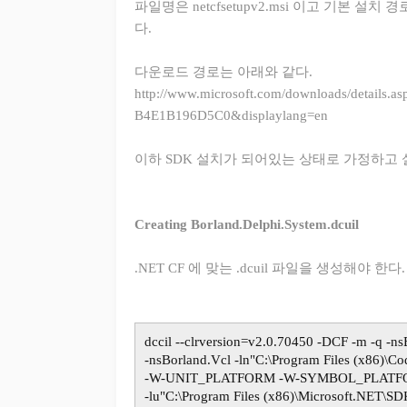
파일명은
netcfsetupv2.msi 이고 기본 설치 
다.
다운로드 경로는 아래와 같다.
http://www.microsoft.com/downloads/details
B4E1B196D5C0&displaylang=en
이하 SDK 설치가 되어있는 상태로 가정하고 
Creating Borland.Delphi.System.dcuil
.NET CF 에 맞는 .dcuil 파일을 생성해야 한다.
dccil --clrversion=v2.0.70450 -DCF -m -q -n
-nsBorland.Vcl -ln"C:\Program Files (x86)\C
-W-UNIT_PLATFORM -W-SYMBOL_PLAT
-lu"C:\Program Files (x86)\Microsoft.NET\