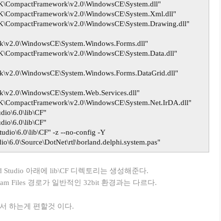
SDK\CompactFramework\v2.0\WindowsCE\System.dll"
SDK\CompactFramework\v2.0\WindowsCE\System.Xml.dll"
SDK\CompactFramework\v2.0\WindowsCE\System.Drawing.dll"
k\v2.0\WindowsCE\System.Windows.Forms.dll"
SDK\CompactFramework\v2.0\WindowsCE\System.Data.dll"
\v2.0\WindowsCE\System.Windows.Forms.DataGrid.dll"
\v2.0\WindowsCE\System.Web.Services.dll"
SDK\CompactFramework\v2.0\WindowsCE\System.Net.IrDA.dll"
io\6.0\lib\CF"
io\6.0\lib\CF"
dio\6.0\lib\CF" -z --no-config -Y
o\6.0\Source\DotNet\rtl\borland.delphi.system.pas"
tudio 아래에 lib\CF 디렉토리는 생성해준다.
am Files 경로가 일반적인 32bit 환경과는 다르다.
만들어서 하는게 편할것 이다.