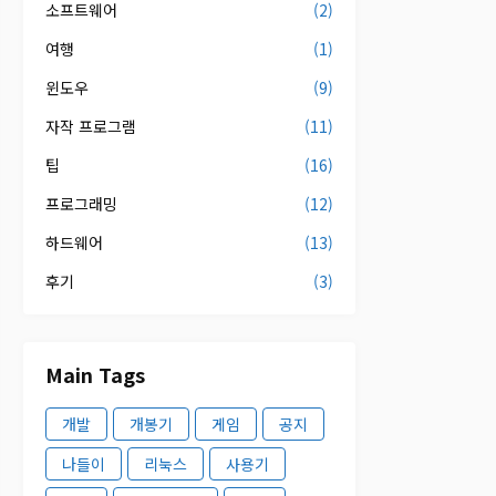
소프트웨어
(2)
여행
(1)
윈도우
(9)
자작 프로그램
(11)
팁
(16)
프로그래밍
(12)
하드웨어
(13)
후기
(3)
Main Tags
개발
개봉기
게임
공지
나들이
리눅스
사용기