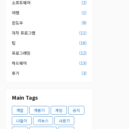
소프트웨어
(2)
여행
(1)
윈도우
(9)
자작 프로그램
(11)
팁
(16)
프로그래밍
(12)
하드웨어
(13)
후기
(3)
Main Tags
개발
개봉기
게임
공지
나들이
리눅스
사용기