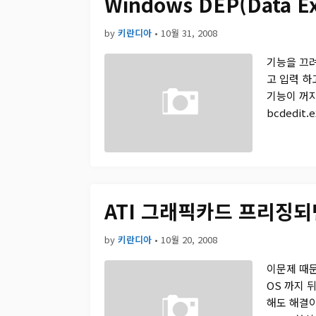
Windows DEP(Data E
by
키란디아
•
10월 31, 2008
기능을 끄려면 
고 입력 하
기능이 꺼지
bcdedit.e
ATI 그래픽카드 프리징되면서
by
키란디아
•
10월 20, 2008
이문제 때문
OS 까지 
해도 해결이