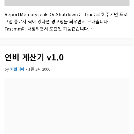
ReportMemoryLeaksOnShutdown := True; 로 해주시면 프로
그램 종료시 릭이 있다면 경고창을 띄우면서 보내줍니다.
Fastmm이 내장되면서 포함된 기능같습니다.
ReportMemoryLeaksOnShutdown := DebugHook <> 0; 위
와 같이 쓸경우 IDE 가 작동중일때만 경고창이 떠서 편하더군요.
연비 계산기 v1.0
by
키란디아
•
1월 24, 2006