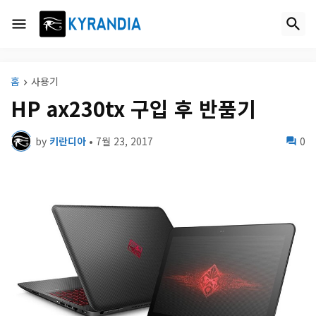
홈
사용기
HP ax230tx 구입 후 반품기
by
키란디아
•
7월 23, 2017
0