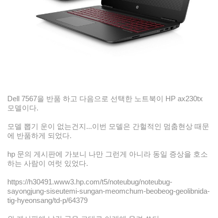
Dell 7567을 반품 하고 다음으로 선택한 노트북이 HP ax230tx
모델이다.
모델 뽑기 운이 없는건지...이번 모델은 간헐적인 멈춤현상 때문
에 반품하게 되었다.
hp 문의 게시판에 가보니 나만 그런게 아니라 동일 증상을 호소
하는 사람이 여럿 있었다.
https://h30491.www3.hp.com/t5/noteubug/noteubug-
sayongjung-siseutemi-sungan-meomchum-beobeog-geolibnida-
tig-hyeonsang/td-p/64379