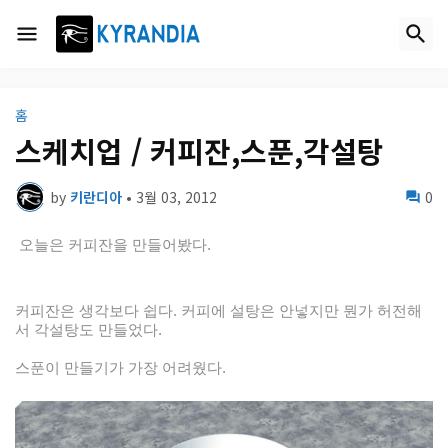
홈
스케치업 / 커피잔,스푼,각설탕
by
키란디아
•
3월 03, 2012
0
오늘은 커피잔을 만들어봤다.
커피잔은 생각보다 쉽다. 커피에 설탕은 안넣지만 뭔가 허전해
서 각설탕도 만들었다.
스푼이 만들기가 가장 어려웠다.