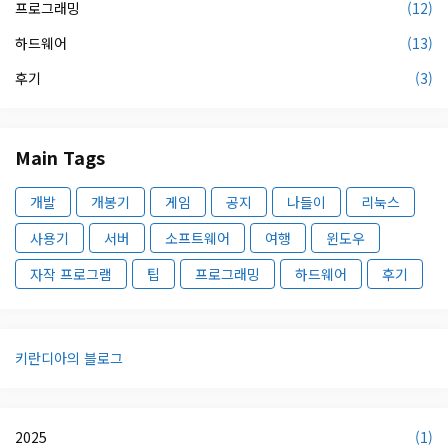
프로그래밍
(12)
하드웨어
(13)
후기
(3)
Main Tags
개발
개봉기
게임
공지
나들이
리눅스
사용기
서버
소프트웨어
여행
윈도우
자작 프로그램
팁
프로그래밍
하드웨어
후기
키란디아의 블로그
2025
(1)