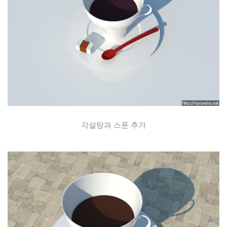
각설탕과 스푼 추가