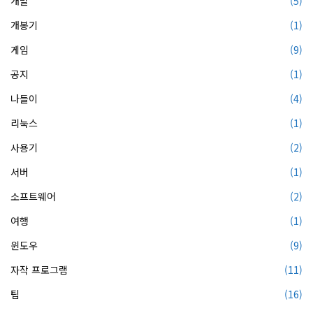
개발
(5)
개봉기
(1)
게임
(9)
공지
(1)
나들이
(4)
리눅스
(1)
사용기
(2)
서버
(1)
소프트웨어
(2)
여행
(1)
윈도우
(9)
자작 프로그램
(11)
팁
(16)