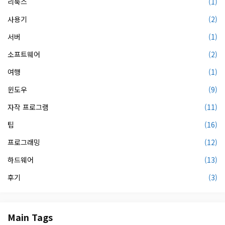
리눅스
(1)
사용기
(2)
서버
(1)
소프트웨어
(2)
여행
(1)
윈도우
(9)
자작 프로그램
(11)
팁
(16)
프로그래밍
(12)
하드웨어
(13)
후기
(3)
Main Tags